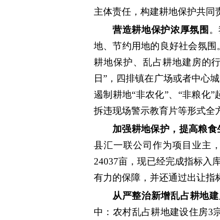
主体责任，构建耕地保护共同
营造耕地保护浓厚氛围
。
地、节约用地的良好社会氛围
耕地保护、乱占耕地建房的行
日”，四排镇在广场或者中心
遏制耕地“非农化”、“非粮
拆违现场警示教育片等形式全
加强耕地保护，提高粮食
县汇一联公司作为项目业主，
24037亩，现已经完成指标
有力的保障，并还通过出让指
从严整治新增乱占耕地建
中：农村乱占耕地建设住房3宗