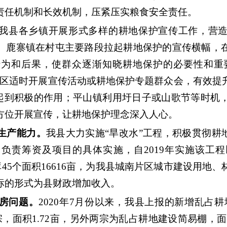
责任机制和长效机制，压紧压实粮食安全责任。
我县各乡镇开展形式多样的耕地保护宣传工作，营
。鹿寨镇在村屯主要路段拉起耕地保护的宣传横幅，
为和后果，使群众逐渐知晓耕地保护的必要性和重要性
城区适时开展宣传活动或耕地保护专题群众会，有效提
化”起到积极的作用；平山镇利用圩日子或山歌节等时机
方位开展宣传，让耕地保护理念深入人心。
生产能力。
我县大力实施“旱改水”工程，积极贯彻耕
负责筹资及项目的具体实施，自2019年实施该工程
入库45个面积16616亩，为我县城南片区城市建设用地
标的形式为县财政增加收入。
房问题。
2020年7月份以来，我县上报的新增乱占耕
，面积1.72亩，另外两宗为乱占耕地建设简易棚，面