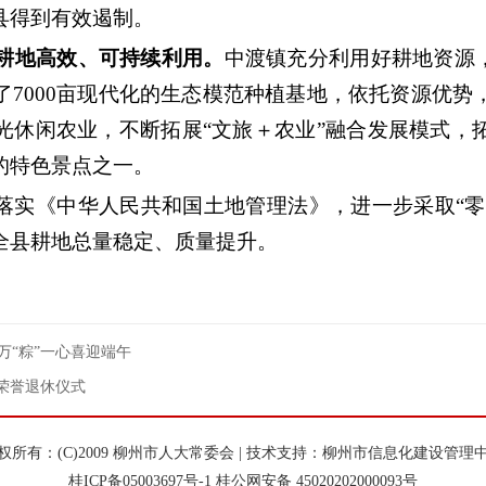
县得到有效遏制。
现耕地高效、可持续利用。
中渡镇充分利用好耕地资源，
了7000亩现代化的生态模范种植基地，依托资源优势
光休闲农业，不断拓展“文旅＋农业”融合发展模式，
的特色景点之一。
落实《中华人民共和国土地管理法》，进一步采取“零容
全县耕地总量稳定、质量提升。
万“粽”一心喜迎端午
荣誉退休仪式
权所有：(C)2009 柳州市人大常委会 | 技术支持：柳州市信息化建设管理
桂ICP备
05003697号-1
桂公网安备
45020202000093号